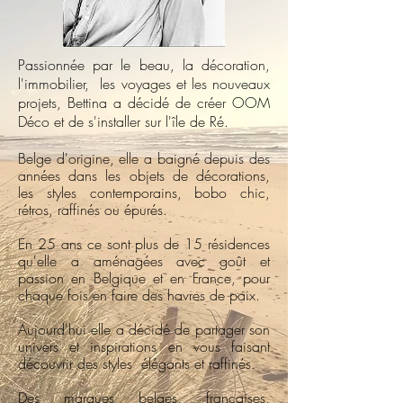
Passionnée par le beau, la décoration,
l'immobilier, les voyages et les nouveaux
projets, Bettina a décidé de créer OOM
Déco et de s'installer sur l'île de Ré.
Belge d'origine, elle a baigné depuis des
années dans les objets de décorations,
les styles contemporains, bobo chic,
rétros, raffinés ou épurés.
En 25 ans ce sont plus de 15 résidences
qu'elle a aménagées avec goût et
passion en Belgique et en France, pour
chaque fois en faire des havres de paix.
Aujourd'hui elle a décidé de partager son
univers et inspirations en vous faisant
découvrir des styles élégants et raffinés.
Des marques belges, françaises,