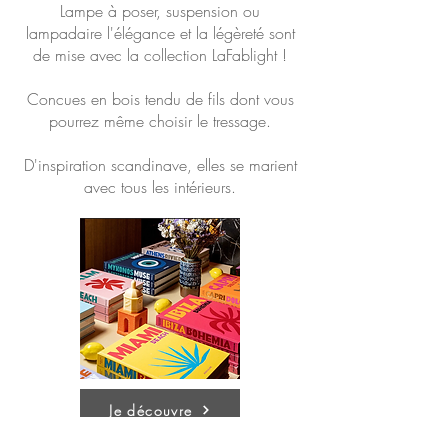
Lampe à poser, suspension ou
lampadaire l'élégance et la légèreté sont
de mise avec la collection LaFablight !
Concues en bois tendu de fils dont vous
pourrez même choisir le tressage.
​D'inspiration scandinave, elles se marient
avec tous les intérieurs.
Je découvre