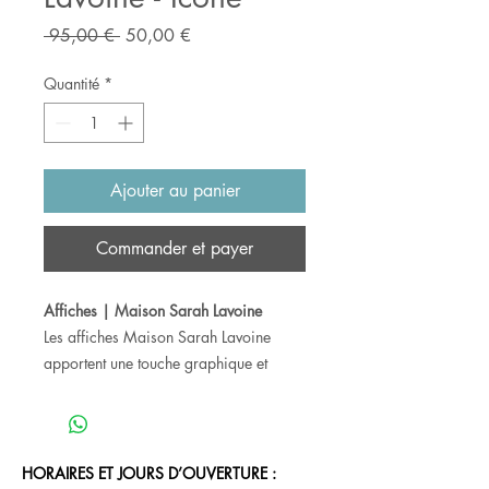
Prix
Prix
 95,00 € 
50,00 €
original
promotionnel
Quantité
*
Ajouter au panier
Commander et payer
Affiches | Maison Sarah Lavoine
Les affiches Maison Sarah Lavoine
apportent une touche graphique et
contemporaine à votre décoration. À
encadrer ou à associer en composition
murale, elles insufflent couleur et
caractère à tous les intérieurs.
HORAIRES ET JOURS D’OUVERTURE :