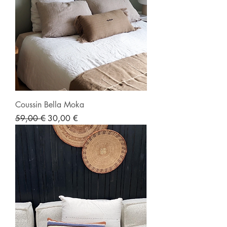
Coussin Bella Moka
Prix original
Prix promotionnel
59,00 €
30,00 €