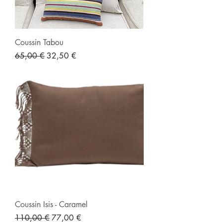
Coussin Tabou
Prix original
Prix promotionnel
65,00 €
32,50 €
Coussin Isis - Caramel
Prix original
Prix promotionnel
110,00 €
77,00 €