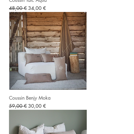
Coussin Talc Aqua
Prix original
Prix promotionnel
48,00 €
34,00 €
Coussin Benjy Moka
Prix original
Prix promotionnel
59,00 €
30,00 €