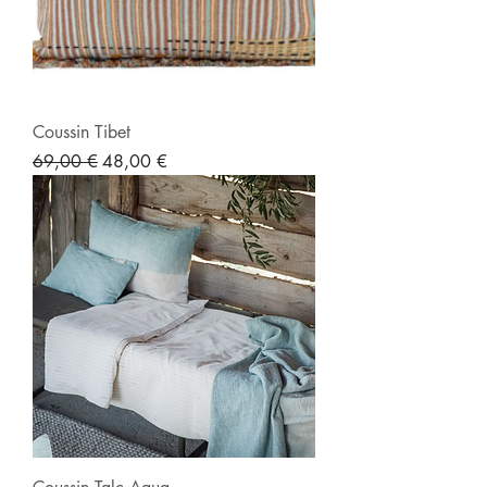
Coussin Tibet
Prix original
Prix promotionnel
69,00 €
48,00 €