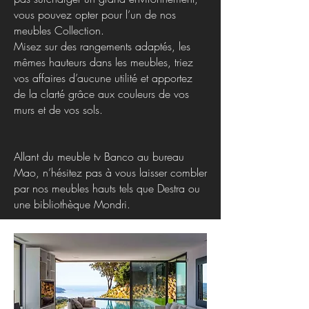
vous pouvez opter pour l’un de nos
meubles Collection.
Misez sur des rangements adaptés, les
mêmes hauteurs dans les meubles, triez
vos affaires d’aucune utilité et apportez
de la clarté grâce aux couleurs de vos
murs et de vos sols.
Allant du meuble tv Banco au bureau
Mao, n’hésitez pas à vous laisser combler
par nos meubles hauts tels que Destra ou
une bibliothèque Mondri.