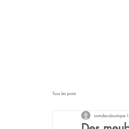
Tous les posts
oomdecoboutique
1
Des meubl