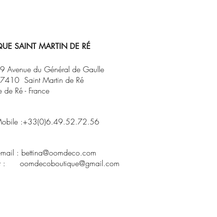
e.
e en France, cette bougie reflète le
aire et l'univers chaleureux de la
Sarah Lavoine.
UE SAINT MARTIN DE RÉ
istiques
um : Fraîcheur de jasmin
9 Avenue du Général de Gaulle
enant : Céramique
7410 Saint Martin de Ré
le de Ré - France
 parfumée
e : 100 % coton
s de combustion : environ 40 heures
obile :+33(0)6.49.52.72.56
nsions : 3 × 3,5 cm
ication : France
 d'utilisation
-mail :
bettina@oomdeco.com
fiter pleinement de votre bougie,
t : oomdecoboutique@gmail.com
 à respecter les recommandations de
et les consignes de sécurité fournies
n emballage.
me pour