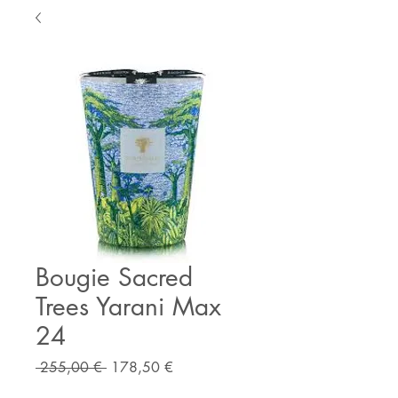
Bougie Sacred
Trees Yarani Max
24
Prix
Prix
 255,00 € 
178,50 €
original
promotionnel