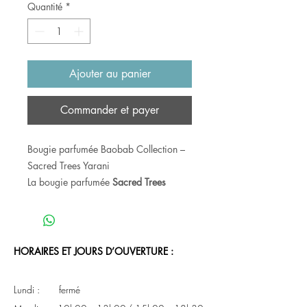
Quantité
*
Ajouter au panier
Commander et payer
Bougie parfumée Baobab Collection –
Sacred Trees Yarani
La bougie parfumée
Sacred Trees
Yarani
rend hommage à la forêt classée
de Yarani, située à environ 600
kilomètres d’Abidjan en Côte d’Ivoire.
Son décor raffiné, aux nuances de vert
HORAIRES ET JOURS D’OUVERTURE :
et de bleu, évoque une majestueuse
forêt de baobabs et a été imaginé par
Lundi : fermé
les talentueux artistes de la maison de