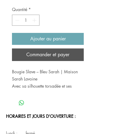
original
promotionnel
Quantité
*
Ajouter au panier
Commander et payer
Bougie Slave – Bleu Sarah | Maison
Sarah Lavoine
Avec sa silhouette torsadée et ses
courbes sculpturales, la bougie Slave
est bien plus qu’une simple bougie :
c’est un véritable objet de décoration.
Son design singulier apporte une
HORAIRES ET JOURS D’OUVERTURE :
touche contemporaine et artistique à
tous les intérieurs, tout en diffusant une
Lundi : fermé