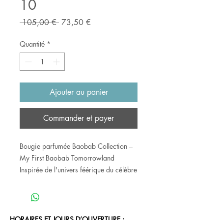
10
Prix
Prix
 105,00 € 
73,50 €
original
promotionnel
Quantité
*
Ajouter au panier
Commander et payer
Bougie parfumée Baobab Collection –
My First Baobab Tomorrowland
Inspirée de l'univers féérique du célèbre
festival Tomorrowland, la bougie
My
First Baobab Tomorrowland
séduit par
son verre bleu profond orné
d'illustrations dorées appliquées à la
HORAIRES ET JOURS D’OUVERTURE :