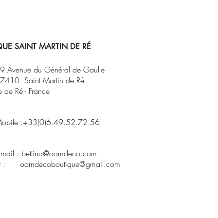
UE SAINT MARTIN DE RÉ
9 Avenue du Général de Gaulle
7410 Saint Martin de Ré
le de Ré - France
obile :+33(0)6.49.52.72.56
-mail :
bettina@oomdeco.com
t : oomdecoboutique@gmail.com