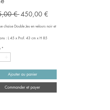
ne
Prix
Prix
5,00 € 
450,00 €
original
promotionnel
ue chaise Double Jeu en velours noir et
ons : L 45 x Prof. 43 cm x H 85
ur d'assise : 45 cmPoids : 4 kg
é
*
laire
Ajouter au panier
Commander et payer