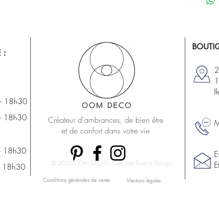
BOUTIQ
 :
2
1
I
- 18h30
- 18h30
Créateur d'ambiances, de bien être
M
et de confort dans votre vie
- 18h30
E
© 2020 OOM DECO - Créé par Eureca Design
E
- 18h30
Conditions générales de vente
Mentions légales