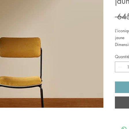
jau
 64
L’iconiq
jaune
Dimensi
cmHaute
Quantit
1 exemp