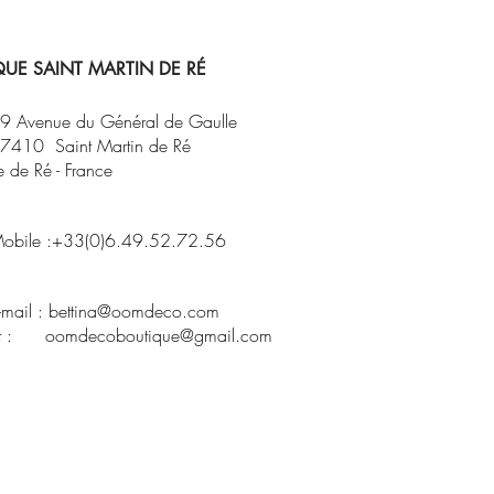
UE SAINT MARTIN DE RÉ
9 Avenue du Général de Gaulle
7410 Saint Martin de Ré
le de Ré - France
obile :+33(0)6.49.52.72.56
-mail :
bettina@oomdeco.com
t : oomdecoboutique@gmail.com