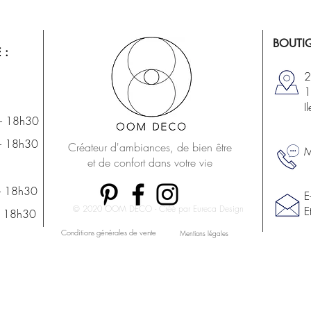
BOUTIQ
 :
2
1
I
- 18h30
- 18h30
Créateur d'ambiances, de bien être
M
et de confort dans votre vie
- 18h30
E
© 2020 OOM DECO - Créé par Eureca Design
E
- 18h30
Conditions générales de vente
Mentions légales