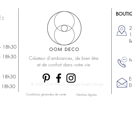
BOUTIQ
 :
2
1
I
- 18h30
- 18h30
Créateur d'ambiances, de bien être
M
et de confort dans votre vie
- 18h30
E
© 2020 OOM DECO - Créé par Eureca Design
E
- 18h30
Conditions générales de vente
Mentions légales