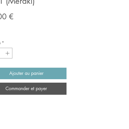
T (Meraki)
Prix
00 €
é
*
Ajouter au panier
Commander et payer