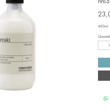
MIS
23,
490ml
Quantit