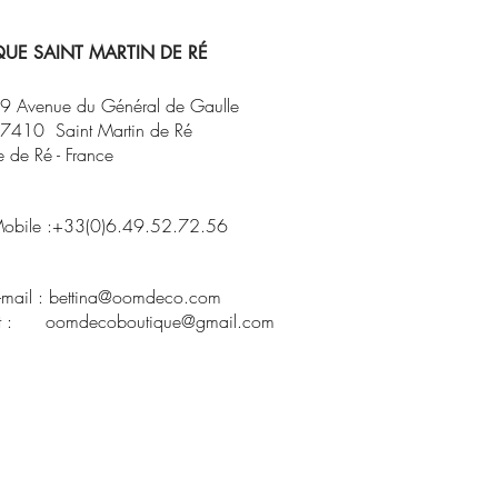
UE SAINT MARTIN DE RÉ
9 Avenue du Général de Gaulle
7410 Saint Martin de Ré
le de Ré - France
obile :+33(0)6.49.52.72.56
-mail :
bettina@oomdeco.com
t : oomdecoboutique@gmail.com