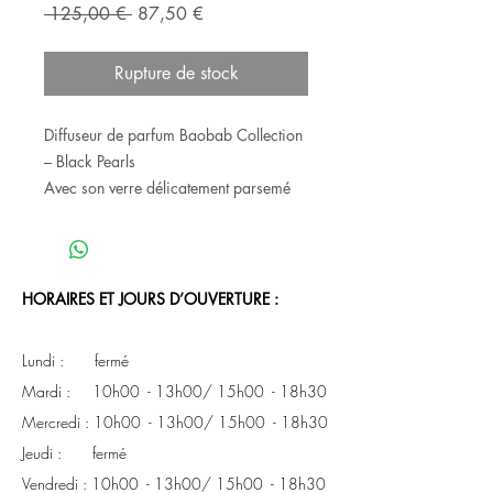
Prix
Prix
 125,00 € 
87,50 €
original
promotionnel
Rupture de stock
Diffuseur de parfum Baobab Collection
– Black Pearls
Avec son verre délicatement parsemé
de touches noires, le diffuseur
Black
Pearls
évoque la beauté rare et
précieuse des perles dont il s'inspire.
Élégant et intemporel, il s'intègre
HORAIRES ET JOURS D’OUVERTURE :
harmonieusement dans tous les
intérieurs tout en diffusant l'une des
Lundi : fermé
fragrances emblématiques de la
Mardi : 10h00 - 13h00/ 15h00 - 18h30
Maison.
Mercredi : 10h00 - 13h00/ 15h00 - 18h30
Fragrance
Son parfum sophistiqué associe la
Jeudi : fermé
fraîcheur épicée du
gingembre
à la
Vendredi : 10h00 - 13h00/ 15h00 - 18h30