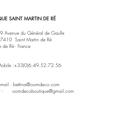
UE SAINT MARTIN DE RÉ
9 Avenue du Général de Gaulle
7410 Saint Martin de Ré
le de Ré - France
obile :+33(0)6.49.52.72.56
-mail :
bettina@oomdeco.com
t : oomdecoboutique@gmail.com