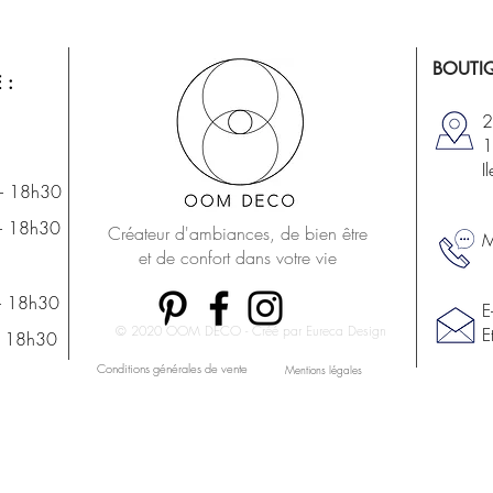
BOUTIQ
 :
2
1
I
- 18h30
- 18h30
Créateur d'ambiances, de bien être
M
et de confort dans votre vie
- 18h30
E
© 2020 OOM DECO - Créé par Eureca Design
E
- 18h30
Conditions générales de vente
Mentions légales