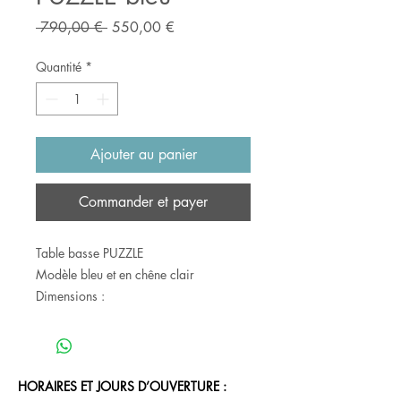
Prix
Prix
 790,00 € 
550,00 €
original
promotionnel
Quantité
*
Ajouter au panier
Commander et payer
Table basse PUZZLE
Modèle bleu et en chêne clair
Dimensions :
D 40 x H 45 cm
1 exemplaire d'exposition portant
quelques traces
HORAIRES ET JOURS D’OUVERTURE :