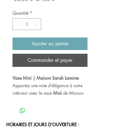
original
promotionnel
Quantité
*
Ajouter au panier
Commander et payer
Vase Mini | Maison Sarah Lavoine
Apportez une note d’élégance à votre
intérieur avec le vase
Mini
de Maison
Sarah Lavoine. Réalisé en grès et
façonné artisanalement au Portugal, il
se distingue par son émail réactif aux
délicates rainures, qui confère à
HORAIRES ET JOURS D’OUVERTURE :
chaque pièce un caractère unique.
Idéal pour accueillir quelques fleurs ou