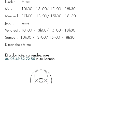
Lundi : fermé
une branche délicate, ce vase décoratif
Mardi : 10h00 - 13h00/ 15h00 - 18h30
s’intègre harmonieusement sur une
Mercredi : 10h00 - 13h00/ 15h00 - 18h30
console, une étagère ou une table
basse.
Jeudi : fermé
Dimensions :
Ø 9 × H. 20 cm
Vendredi : 10h00 - 13h00/ 15h00 - 18h30
Diamètre de l’ouverture :
Ø 1,8 cm
Samedi : 10h00 - 13h00/ 15h00 - 18h30
Matière :
grès
Dimanche : fermé
Coloris :
Fauve
Fabrication :
artisanale, Portugal
Et à domicile,
sur rendez
vous
a
u
06 49 52 72
56
toute l’année
Créateur d'ambiances, de bien être
et de confort dans votre vie