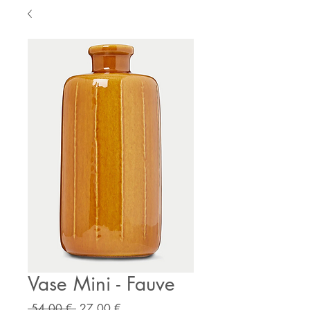
Vase Mini - Fauve
Prix
Prix
 54,00 € 
27,00 €